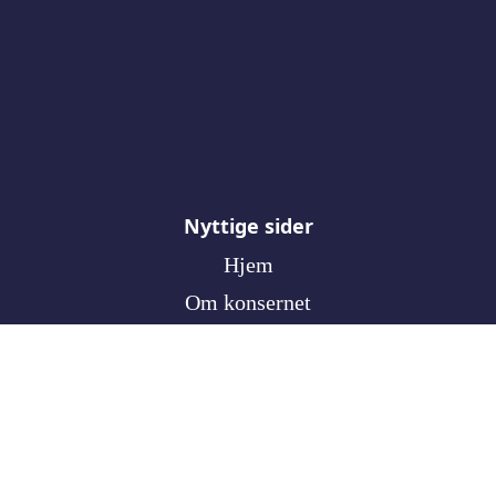
Bunnlinje
Nyttige sider
Hjem
Om konsernet
Jobb hos oss
Medisinsk forskningsstiftelse
Kontakt
Personvernerklæring
Åpenhetsloven