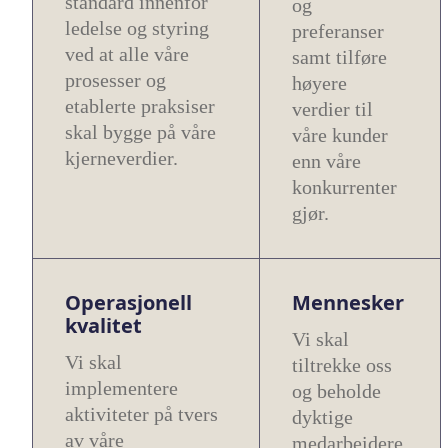
standard innenfor
og
ledelse og styring
preferanser
ved at alle våre
samt tilføre
prosesser og
høyere
etablerte praksiser
verdier til
skal bygge på våre
våre kunder
kjerneverdier.
enn våre
konkurrenter
gjør.
Operasjonell
Mennesker
kvalitet
Vi skal
Vi skal
tiltrekke oss
implementere
og beholde
aktiviteter på tvers
dyktige
av våre
medarbeidere.