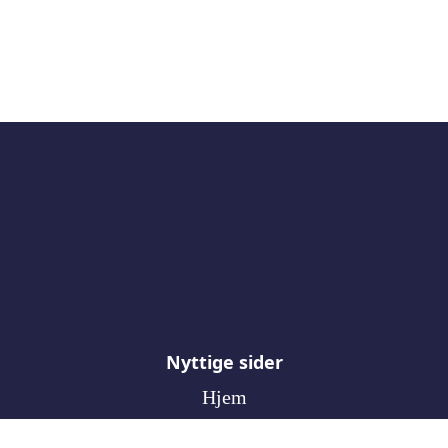
Bunnlinje
Nyttige sider
Hjem
Om konsernet